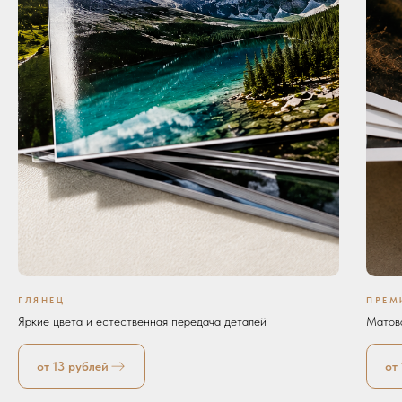
ГЛЯНЕЦ
ПРЕМ
Яркие цвета и естественная передача деталей
Матова
от 13 рублей
от